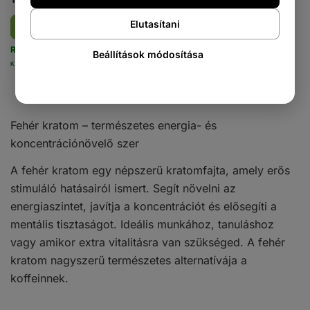
Elutasítani
Részletek
Raktáron: 3501 [g]
Beállítások módosítása
KÓD: 69
Fehér kratom – természetes energia- és
koncentrációnövelő szer
A fehér kratom egy népszerű kratomfajta, amely erős
stimuláló hatásairól ismert. Segít növelni az
energiaszintet, javítja a koncentrációt és elősegíti a
mentális tisztaságot. Ideális munkához, tanuláshoz
vagy amikor extra vitalitásra van szükséged. A fehér
kratom nagyszerű természetes alternatívája a
koffeinnek.