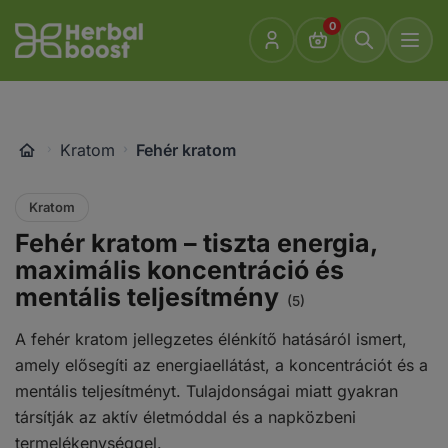
Ugrás
0
a
Go
tartalomra
to
homepage
Kratom
Fehér kratom
Kratom
Fehér kratom – tiszta energia,
maximális koncentráció és
mentális teljesítmény
(5)
A fehér kratom jellegzetes élénkítő hatásáról ismert,
amely elősegíti az energiaellátást, a koncentrációt és a
mentális teljesítményt. Tulajdonságai miatt gyakran
társítják az aktív életmóddal és a napközbeni
termelékenységgel.