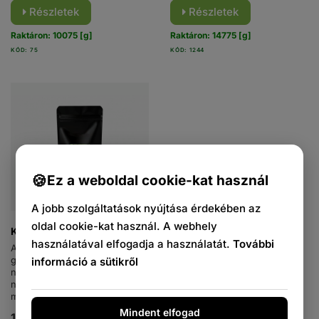
Részletek
Részletek
Raktáron: 10075 [g]
Raktáron: 14775 [g]
KÓD: 75
KÓD: 1244
Ez a weboldal cookie-kat használ
A jobb szolgáltatások nyújtása érdekében az
oldal cookie-kat használ. A webhely
Kratom fehér méz
használatával elfogadja a használatát.
További
A Kratom Green Bali egy
gyűjtői darab, amely
információ a sütikről
népszerűvé vált a
nagyközönség körében. Kiváló
minőségű csomagolásban...
Mindent elfogad
1 990 Ft