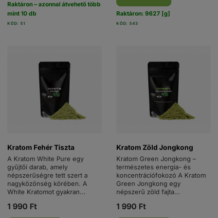
Raktáron – azonnal átvehető több
mint 10 db
Raktáron: 9627 [g]
KÓD: 51
KÓD: 543
Kratom Fehér Tiszta
Kratom Zöld Jongkong
A Kratom White Pure egy
Kratom Green Jongkong –
gyűjtői darab, amely
természetes energia- és
népszerűségre tett szert a
koncentrációfokozó A Kratom
nagyközönség körében. A
Green Jongkong egy
White Kratomot gyakran...
népszerű zöld fajta...
1 990 Ft
1 990 Ft