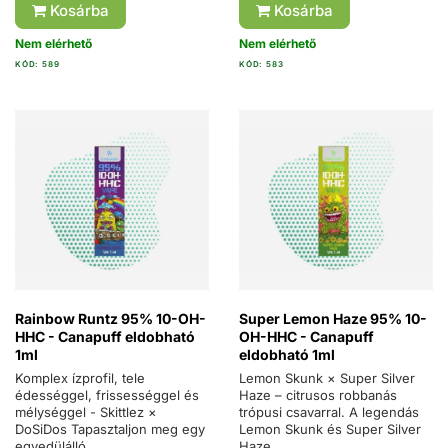
Kosárba
Kosárba
Nem elérhető
Nem elérhető
KÓD: 589
KÓD: 583
Rainbow Runtz 95% 10-OH-
Super Lemon Haze 95% 10-
HHC - Canapuff eldobható
OH-HHC - Canapuff
1ml
eldobható 1ml
Komplex ízprofil, tele
Lemon Skunk × Super Silver
édességgel, frissességgel és
Haze – citrusos robbanás
mélységgel - Skittlez ×
trópusi csavarral. A legendás
DoSiDos Tapasztaljon meg egy
Lemon Skunk és Super Silver
egyedülálló...
Haze...