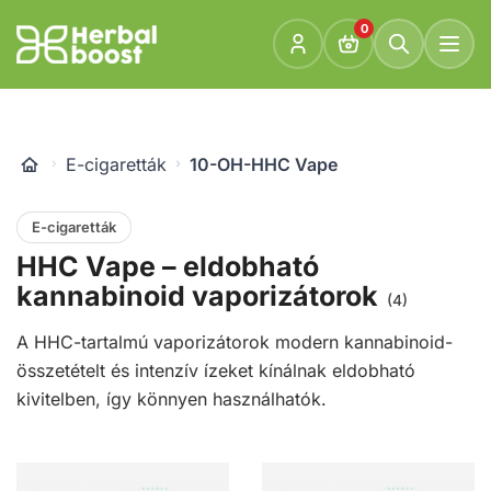
Ugrás
0
a
Go
tartalomra
to
homepage
E-cigaretták
10-OH-HHC Vape
E-cigaretták
HHC Vape – eldobható
kannabinoid vaporizátorok
(4)
A HHC-tartalmú vaporizátorok modern kannabinoid-
összetételt és intenzív ízeket kínálnak eldobható
kivitelben, így könnyen használhatók.