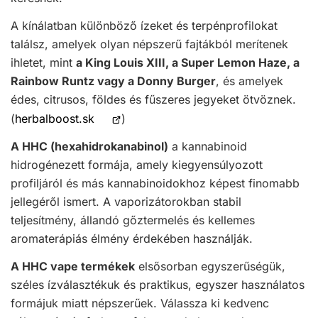
A kínálatban különböző ízeket és terpénprofilokat
találsz, amelyek olyan népszerű fajtákból merítenek
ihletet, mint
a King Louis XIII, a Super Lemon Haze, a
Rainbow Runtz vagy a Donny Burger
, és amelyek
édes, citrusos, földes és fűszeres jegyeket ötvöznek.
Új
(
herbalboost.sk
)
ablakban
A HHC (hexahidrokanabinol)
a kannabinoid
nyílik
hidrogénezett formája, amely kiegyensúlyozott
meg
profiljáról és más kannabinoidokhoz képest finomabb
jellegéről ismert. A vaporizátorokban stabil
teljesítmény, állandó gőztermelés és kellemes
aromaterápiás élmény érdekében használják.
A HHC vape termékek
elsősorban egyszerűségük,
széles ízválasztékuk és praktikus, egyszer használatos
formájuk miatt népszerűek. Válassza ki kedvenc