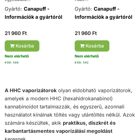
Gyártó:
Canapuff -
Gyártó:
Canapuff -
Információk a gyártóról
Információk a gyártóról
21 960 Ft
21 960 Ft
Kosárba
Kosárba
Nem elérhető
Nem elérhető
KÓD: 586
KÓD: 592
A HHC vaporizátorok
olyan eldobható vaporizátorok,
amelyek a modern HHC (hexahidrokanabinol)
kannabinoidot tartalmazzák, és egyszerű, azonnali
használatot kínálnak töltés vagy utántöltés nélkül. Azok
számára készültek, akik
praktikus, diszkrét és
karbantartásmentes vaporizálási megoldást
keresnek.