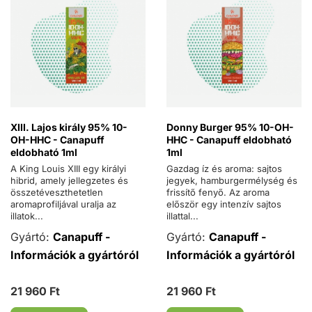
XIII. Lajos király 95% 10-
Donny Burger 95% 10-OH-
OH-HHC - Canapuff
HHC - Canapuff eldobható
eldobható 1ml
1ml
A King Louis XIII egy királyi
Gazdag íz és aroma: sajtos
hibrid, amely jellegzetes és
jegyek, hamburgermélység és
összetéveszthetetlen
frissítő fenyő. Az aroma
aromaprofiljával uralja az
először egy intenzív sajtos
illatok...
illattal...
Gyártó:
Canapuff -
Gyártó:
Canapuff -
Információk a gyártóról
Információk a gyártóról
21 960 Ft
21 960 Ft