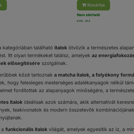
a
Kosárba
Nem elérhető
KÓD: 454
 kategóriában található
italok
ötvözik a természetes alapa
st. Itt olyan termékeket találsz, amelyek
az energiafokozásr
ek elősegítésére
szolgálnak.
erűbbek közé tartoznak
a matcha italok, a folyékony formá
ek, hogy felesleges mesterséges adalékanyagok nélkül támo
yelmet fordítottak az alapanyagok minőségére, a természete
tes italok
ideálisak azok számára, akik alternatívát keresne
yek, teakivonatok és modern összetevők kombinációjának 
 nyújtanak.
l a
funkcionális italok
világát, amelyek egyesítik az íz, a m