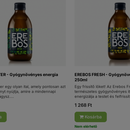
ER - Gyógynövényes energia
EREBOS FRESH - Gyógynövé
250ml
er egy olyan ital, amely pontosan azt
Egy frissítő löket! Az Erebos 
nyt nyújtja, amire a mindennapi
természetes gyógynövényes it
gysz....
energizálja a testet és felfrissíti
1 268 Ft
a
Kosárba
Nem elérhető