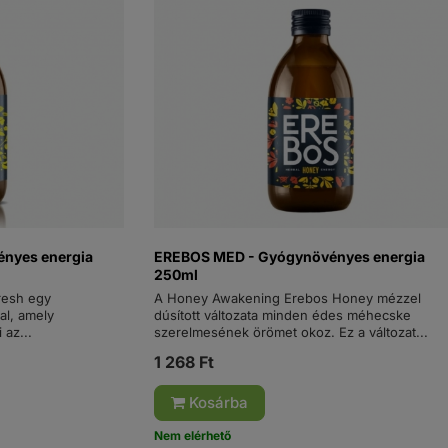
nyes energia
EREBOS MED - Gyógynövényes energia
250ml
Fresh egy
A Honey Awakening Erebos Honey mézzel
al, amely
dúsított változata minden édes méhecske
 az...
szerelmesének örömet okoz. Ez a változat...
1 268 Ft
Kosárba
Nem elérhető