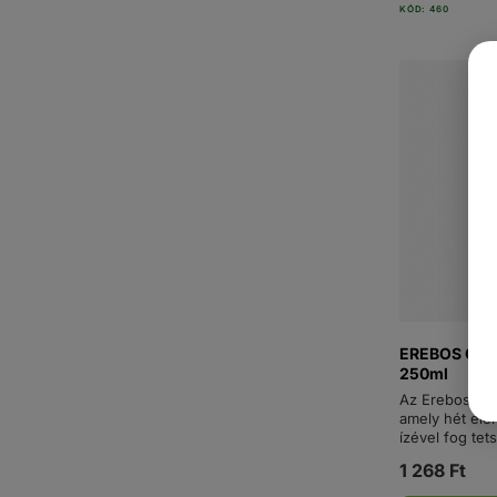
KÓD: 460
EREBOS ORIG
250ml
Az Erebos Orig
amely hét élé
ízével fog tets
1 268 Ft