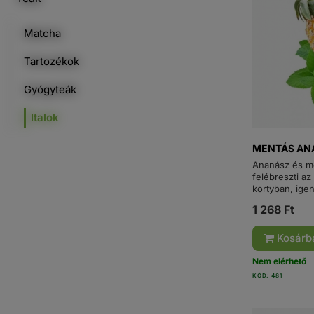
Matcha
Tartozékok
Gyógyteák
Italok
MENTÁS AN
Ananász és men
felébreszti a
kortyban, igen
1 268 Ft
Kosárb
Nem elérhető
KÓD: 481