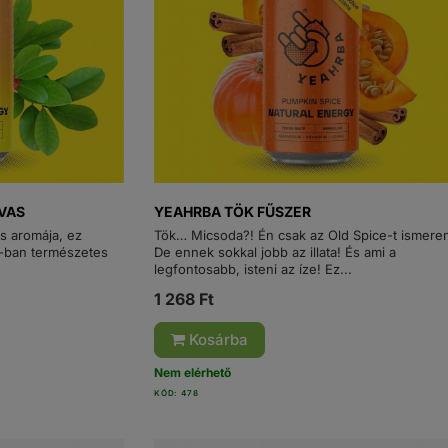
VAS
YEAHRBA TÖK FŰSZER
s aromája, ez
Tök… Micsoda?! Én csak az Old Spice-t ismere
-ban természetes
De ennek sokkal jobb az illata! És ami a
legfontosabb, isteni az íze! Ez...
1 268 Ft
Kosárba
Nem elérhető
KÓD: 478