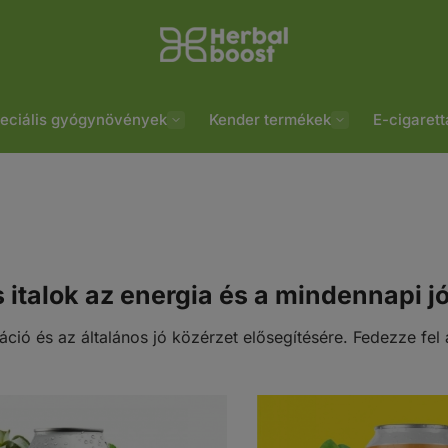
Go
to
homepage
eciális gyógynövények
Kender termékek
E-cigarett
s italok az energia és a mindennapi 
ráció és az általános jó közérzet elősegítésére. Fedezze fe