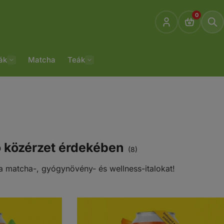
0
ák
Matcha
Teák
jó közérzet érdekében
(8)
l a matcha-, gyógynövény- és wellness-italokat!