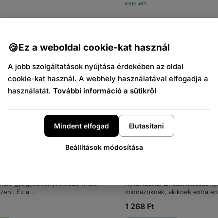
KÓD: 457
Ez a weboldal cookie-kat használ
A jobb szolgáltatások nyújtása érdekében az oldal
cookie-kat használ. A webhely használatával elfogadja a
használatát.
További információ a sütikről
Mindent elfogad
Elutasítani
Beállítások módosítása
INAL - Gyógynövényes energia
EREBOS Karácsonyi Kiadás
Energia 250ml
inal egy természetes energiaital,
Dobd fel a karácsonyt az ER
nkítő gyógynövényt ötvöző finom
KIADÁSSAL! Limitált karácsonyi
zeni. Ez a...
mindazoknak, akiknek extra ene
1 268 Ft