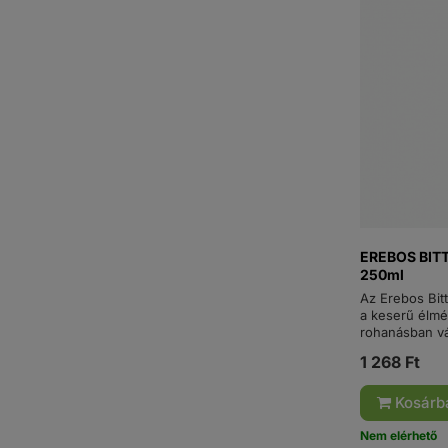
EREBOS BITT
250ml
Az Erebos Bitt
a keserű élmé
rohanásban vá
1 268 Ft
Kosárb
Nem elérhető