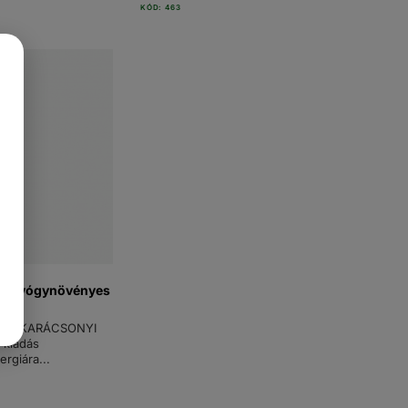
KÓD: 463
 - Gyógynövényes
EBOS KARÁCSONYI
 kiadás
rgiára...