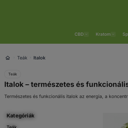
Ugrás
a
tartalomra
CBD
Kratom
Sp
Teák
Italok
Teák
Italok – természetes és funkcionáli
Természetes és funkcionális italok az energia, a koncent
Kategóriák
Teák