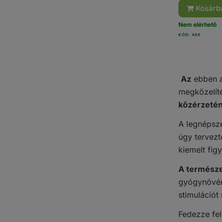
Kosárb
Nem elérhető
KÓD: 466
Az
ebben a
megközelíté
közérzetén
A legnépsz
úgy tervezt
kiemelt fig
A természe
gyógynövén
stimulációt
Fedezze fe